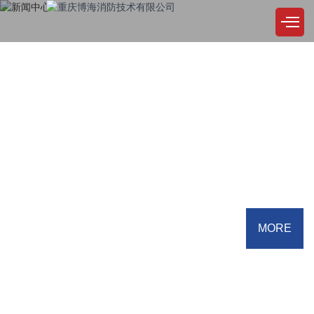
NEWS CENTER
新闻中心
公司始终坚持，品质至上，精益求精，用户至上，诚实取信，服务尽善尽美
MORE